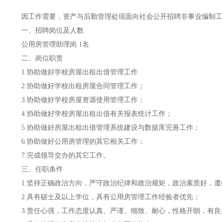
因工作需要，资产与后勤管理处现面向社会公开招聘非事业编制
一、招聘岗位及人数
公用房管理
助理
岗
1
名
二、岗位职责
1.协助做好学校房屋出租出借管理工作
2.
协助
做好
学校出租房屋合同管理工作；
3
.
协助做好学校房屋资源使用管理工作；
4
.
协助做好学校房屋出租出借有关报表统计工作；
5
.
协助做好房屋出租出借管理系统建设与数据库完善工作；
6
.
协助做好公用房管理的其它相关工作；
7
.完成领导交办的其它工作。
三、任职条件
1
.
坚持正确政治方向，严守政治纪律和政治规矩，政治素质好，遵
2
.
具有
硕士
及以上学位，
具有公用房管理工作经验者优先
；
3
.
责任心强，工作态度认真、严谨、细致、耐心
，
性格开朗，
有良