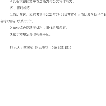
4
.
具备较强的文字表达能力与公文写作能力。
四、招聘程序
1
.
简历筛选。应聘者请于
2023
年
7
月
31
日前将个人简历及学历学位
名称
+
姓名
+
联系方式
”
。
2
.
单位综合应聘者材料，择优组织考察。
3
.
按学校规定办理相关手续。
联系人：
李老师
联系电话：
010-62511519