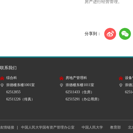
房产进行经营管理。
分享到：
联系我们
综合科
房地产管理科
设备
崇德楼东楼1001室
崇德楼东楼1011室
崇德
62512855
62511433（住房）
6251
62511226（传真）
62515291（办公用房）
中国人民大学国有资产管理办公室
中国人民大学
教育部
友情链接
中国人民大学国有资产管理办公室
中国人民大学
教育部
北
国家机关事务管理局
北京市住房和城乡建设委员会
北京市国