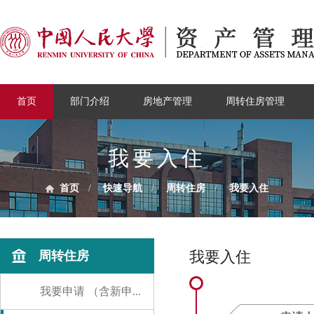
首页
部门介绍
房地产管理
周转住房管理
我要入住
首页
/
快速导航
/
周转住房
/
我要入住
我要入住
周转住房
我要申请 （含新申...