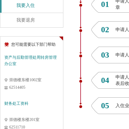
申请
01
我要入住
章
我要退房
02
申请
您可能需要以下部门帮助
03
申请
资产与后勤管理处周转房管理
办公室
申请
04
崇德楼东楼1002室
表后
62514405
05
财务处工资科
入住
崇德楼东楼201室
62511710